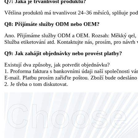
Q7: Jaká je trvanlivost produktů?
Většina produktů má trvanlivost 24–36 měsíců, splňuje podm
Q8: Přijímáte služby ODM nebo OEM?
Ano. Přijímáme služby ODM a OEM. Rozsah: Měkký qel, kap
Služba etiketování atd. Kontaktujte nás, prosím, pro návrh
Q9: Jak zahájit objednávky nebo provést platby?
Existují dva způsoby, jak potvrdit objednávku?
1. Proforma faktura s bankovními údaji naší společnosti v
E-mail. Platbu prosím zařiďte poštou. Zboží bude odesláno
2. Je třeba o tom diskutovat.