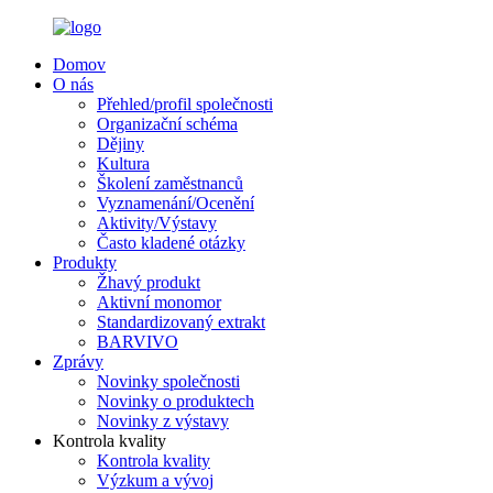
Domov
O nás
Přehled/profil společnosti
Organizační schéma
Dějiny
Kultura
Školení zaměstnanců
Vyznamenání/Ocenění
Aktivity/Výstavy
Často kladené otázky
Produkty
Žhavý produkt
Aktivní monomor
Standardizovaný extrakt
BARVIVO
Zprávy
Novinky společnosti
Novinky o produktech
Novinky z výstavy
Kontrola kvality
Kontrola kvality
Výzkum a vývoj