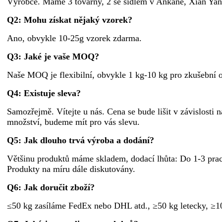
Výrobce. Máme 3 továrny, 2 se sídlem v Ankaně, Xian Yang
Q2: Mohu získat nějaký vzorek?
Ano, obvykle 10-25g vzorek zdarma.
Q3: Jaké je vaše MOQ?
Naše MOQ je flexibilní, obvykle 1 kg-10 kg pro zkušební 
Q4: Existuje sleva?
Samozřejmě. Vítejte u nás. Cena se bude lišit v závislosti 
množství, budeme mít pro vás slevu.
Q5: Jak dlouho trvá výroba a dodání?
Většinu produktů máme skladem, dodací lhůta: Do 1-3 praco
Produkty na míru dále diskutovány.
Q6: Jak doručit zboží?
≤50 kg zasíláme FedEx nebo DHL atd., ≥50 kg letecky, ≥100