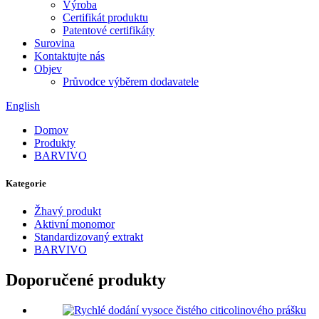
Výroba
Certifikát produktu
Patentové certifikáty
Surovina
Kontaktujte nás
Objev
Průvodce výběrem dodavatele
English
Domov
Produkty
BARVIVO
Kategorie
Žhavý produkt
Aktivní monomor
Standardizovaný extrakt
BARVIVO
Doporučené produkty