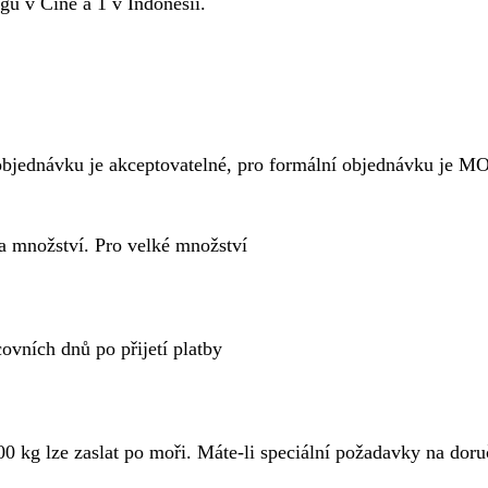
u v Číně a 1 v Indonésii.
objednávku je akceptovatelné, pro formální objednávku je M
na množství. Pro velké množství
vních dnů po přijetí platby
 kg lze zaslat po moři. Máte-li speciální požadavky na doruč