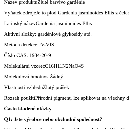
Název produktu
Žluté barvivo gardénie
Výňatek zdroje
Je to plod Gardenia jasminoides Ellis z čel
Latinský název
Gardenia jasminoides Ellis
Aktivní složky
: gardéniové glykosidy atd.
Metoda detekce
UV-VIS
Číslo CAS
: 1934-20-9
Molekulární vzorec
C16H11N2NaO4S
Molekulová hmotnost
Žádný
Vlastnosti vzhledu
Žlutý prášek
Rozsah použití
Přírodní pigment, lze aplikovat na všechny d
Často kladené otázky
Q1: Jste výrobce nebo obchodní společnost?