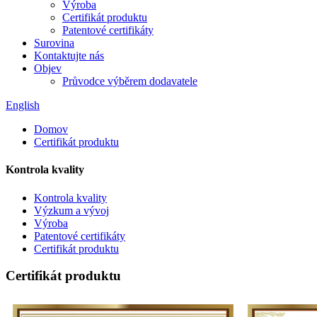
Výroba
Certifikát produktu
Patentové certifikáty
Surovina
Kontaktujte nás
Objev
Průvodce výběrem dodavatele
English
Domov
Certifikát produktu
Kontrola kvality
Kontrola kvality
Výzkum a vývoj
Výroba
Patentové certifikáty
Certifikát produktu
Certifikát produktu