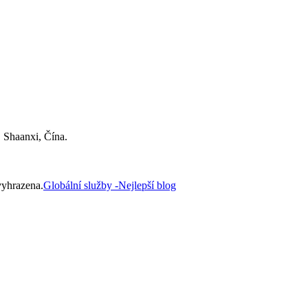
 Shaanxi, Čína.
vyhrazena.
Globální služby -
Nejlepší blog