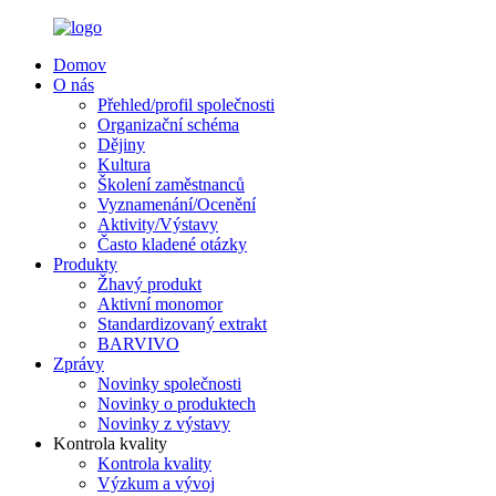
Domov
O nás
Přehled/profil společnosti
Organizační schéma
Dějiny
Kultura
Školení zaměstnanců
Vyznamenání/Ocenění
Aktivity/Výstavy
Často kladené otázky
Produkty
Žhavý produkt
Aktivní monomor
Standardizovaný extrakt
BARVIVO
Zprávy
Novinky společnosti
Novinky o produktech
Novinky z výstavy
Kontrola kvality
Kontrola kvality
Výzkum a vývoj