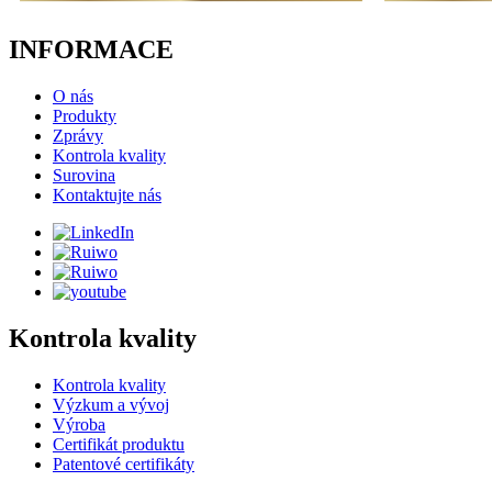
INFORMACE
O nás
Produkty
Zprávy
Kontrola kvality
Surovina
Kontaktujte nás
Kontrola kvality
Kontrola kvality
Výzkum a vývoj
Výroba
Certifikát produktu
Patentové certifikáty