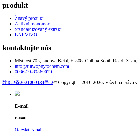
produkt
Žhavý produkt
Aktivní monomor
Standardizovaný extrakt
BARVIVO
kontaktujte nás
Místnost 703, budova Ketai, č. 808, Cuihua South Road, Xi'an,
info@ruiwophytochem.com
0086-29-89860070
陕ICP备2021009134号-2
© Copyright - 2010-2026: Všechna práva 
E-mail
E-mail
Odeslat e-mail