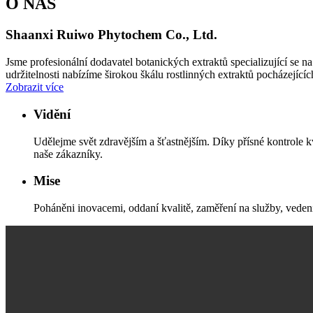
O NÁS
Shaanxi Ruiwo Phytochem Co., Ltd.
Jsme profesionální dodavatel botanických extraktů specializující se 
udržitelnosti nabízíme širokou škálu rostlinných extraktů pocházející
Zobrazit více
Vidění
Udělejme svět zdravějším a šťastnějším. Díky přísné kontrole
naše zákazníky.
Mise
Poháněni inovacemi, oddaní kvalitě, zaměření na služby, vedení