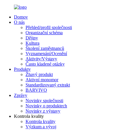
Domov
O nás
Přehled/profil společnosti
Organizační schéma
Dějiny
Kultura
Školení zaměstnanců
Vyznamenání/Ocenění
Aktivity/Výstavy
Často kladené otázky
Produkty
Žhavý produkt
Aktivní monomor
Standardizovaný extrakt
BARVIVO
Zprávy
Novinky společnosti
Novinky o produktech
Novinky z výstavy
Kontrola kvality
Kontrola kvality
Výzkum a vývoj