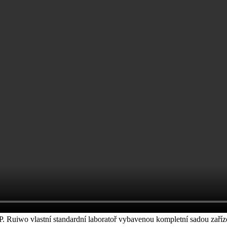
 Ruiwo vlastní standardní laboratoř vybavenou kompletní sadou zaříze