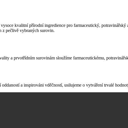
na vysoce kvalitní přírodní ingredience pro farmaceutický, potravinářs
ch z pečlivě vybraných surovin.
 kvality a prvotřídním surovinám sloužíme farmaceutickému, potraviná
 oddaností a inspirováni vděčností, usilujeme o vytváření trvalé hodnot