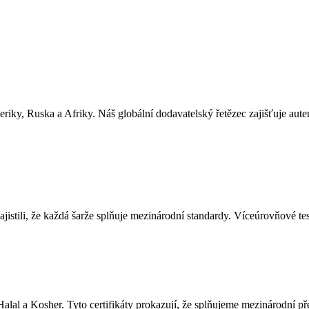
y, Ruska a Afriky. Náš globální dodavatelský řetězec zajišťuje autenti
stili, že každá šarže splňuje mezinárodní standardy. Víceúrovňové tes
lal a Kosher. Tyto certifikáty prokazují, že splňujeme mezinárodní pře