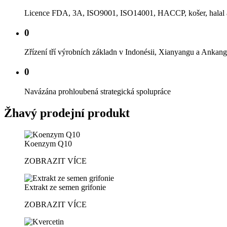
Licence FDA, 3A, ISO9001, ISO14001, HACCP, košer, halal a
0
Zřízení tří výrobních základn v Indonésii, Xianyangu a Ankan
0
Navázána prohloubená strategická spolupráce
Žhavý prodejní produkt
Koenzym Q10
ZOBRAZIT VÍCE
Extrakt ze semen grifonie
ZOBRAZIT VÍCE