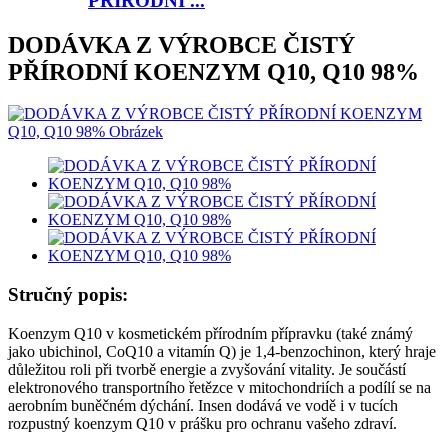
PŘÍRODNÍ ...
DODÁVKA Z VÝROBCE ČISTÝ
PŘÍRODNÍ KOENZYM Q10, Q10 98%
Stručný popis:
Koenzym Q10 v kosmetickém přírodním přípravku (také známý
jako ubichinol, CoQ10 a vitamín Q) je 1,4-benzochinon, který hraje
důležitou roli při tvorbě energie a zvyšování vitality. Je součástí
elektronového transportního řetězce v mitochondriích a podílí se na
aerobním buněčném dýchání. Insen dodává ve vodě i v tucích
rozpustný koenzym Q10 v prášku pro ochranu vašeho zdraví.