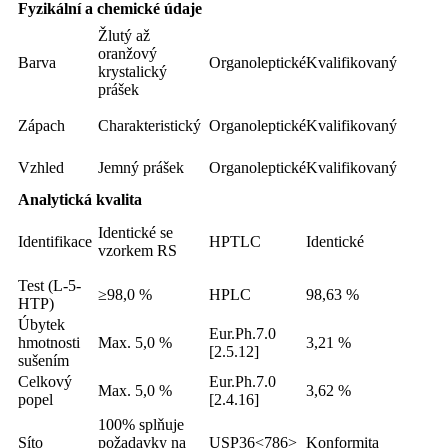
Fyzikální a chemické údaje
Žlutý až
oranžový
Barva
Organoleptické
Kvalifikovaný
krystalický
prášek
Zápach
Charakteristický
Organoleptické
Kvalifikovaný
Vzhled
Jemný prášek
Organoleptické
Kvalifikovaný
Analytická kvalita
Identické se
Identifikace
HPTLC
Identické
vzorkem RS
Test (L-5-
≥98,0 %
HPLC
98,63 %
HTP)
Úbytek
Eur.Ph.7.0
hmotnosti
Max. 5,0 %
3,21 %
[2.5.12]
sušením
Celkový
Eur.Ph.7.0
Max. 5,0 %
3,62 %
popel
[2.4.16]
100% splňuje
Síto
požadavky na
USP36<786>
Konformita