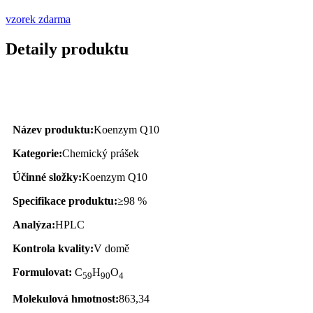
vzorek zdarma
Detaily produktu
Popis produktu
Název produktu:
Koenzym Q10
Kategorie:
Chemický prášek
Účinné složky:
Koenzym Q10
Specifikace produktu:
≥98 %
Analýza:
HPLC
Kontrola kvality:
V domě
Formulovat:
C
H
O
59
90
4
Molekulová hmotnost:
863,34