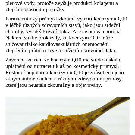
pleťové vody, protože zvyšuje produkci kolagenu a
zlepšuje elasticitu pokožky.
Farmaceutický průmysl zkoumá využití koenzymu Q10
v léčbě různých zdravotních stavů, jako jsou srdeční
choroby, vysoký krevní tlak a Parkinsonova choroba.
Některé studie prokázaly, že koenzym Q10 může
snižovat riziko kardiovaskulárních onemocnění
zlepšením průtoku krve a snížením krevního tlaku.
Závěrem lze říci, že koenzym Q10 má širokou škálu
uplatnění od nutraceutik až po kosmetický průmysl.
Rostoucí popularita koenzymu Q10 je způsobena jeho
silným antioxidantem a různými zdravotními přínosy,
které jsou neustále zkoumány a objevovány.