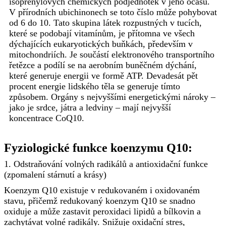
isoprenylových chemických podjednotek v jeho ocasu.
V přírodních ubichinonech se toto číslo může pohybovat
od 6 do 10. Tato skupina látek rozpustných v tucích,
které se podobají vitamínům, je přítomna ve všech
dýchajících eukaryotických buňkách, především v
mitochondriích. Je součástí elektronového transportního
řetězce a podílí se na aerobním buněčném dýchání,
které generuje energii ve formě ATP. Devadesát pět
procent energie lidského těla se generuje tímto
způsobem. Orgány s nejvyššími energetickými nároky –
jako je srdce, játra a ledviny – mají nejvyšší
koncentrace CoQ10.
Fyziologické funkce koenzymu Q10:
1. Odstraňování volných radikálů a antioxidační funkce
(zpomalení stárnutí a krásy)
Koenzym Q10 existuje v redukovaném i oxidovaném
stavu, přičemž redukovaný koenzym Q10 se snadno
oxiduje a může zastavit peroxidaci lipidů a bílkovin a
zachytávat volné radikály. Snižuje oxidační stres,