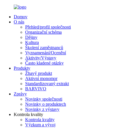
Domov
O nás
Přehled/profil společnosti
Organizační schéma
Dějiny
Kultura
Školení zaměstnanců
Vyznamenání/Ocenění
Aktivity/Výstavy
Často kladené otázky
Produkty
Žhavý produkt
Aktivní monomor
Standardizovaný extrakt
BARVIVO
Zprávy
Novinky společnosti
Novinky o produktech
Novinky z výstavy
Kontrola kvality
Kontrola kvality
Výzkum a vývoj