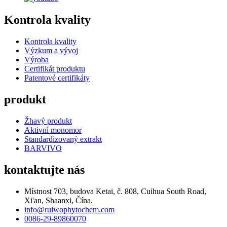
Kontrola kvality
Kontrola kvality
Výzkum a vývoj
Výroba
Certifikát produktu
Patentové certifikáty
produkt
Žhavý produkt
Aktivní monomor
Standardizovaný extrakt
BARVIVO
kontaktujte nás
Místnost 703, budova Ketai, č. 808, Cuihua South Road,
Xi'an, Shaanxi, Čína.
info@ruiwophytochem.com
0086-29-89860070