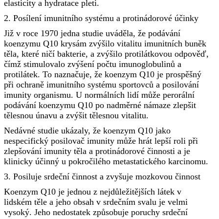
elasticity a hydratace pleti.
2. Posílení imunitního systému a protinádorové účinky
Již v roce 1970 jedna studie uváděla, že podávání
koenzymu Q10 krysám zvýšilo vitalitu imunitních buněk
těla, které ničí bakterie, a zvýšilo protilátkovou odpověď,
čímž stimulovalo zvýšení počtu imunoglobulinů a
protilátek. To naznačuje, že koenzym Q10 je prospěšný
při ochraně imunitního systému sportovců a posilování
imunity organismu. U normálních lidí může perorální
podávání koenzymu Q10 po nadměrné námaze zlepšit
tělesnou únavu a zvýšit tělesnou vitalitu.
Nedávné studie ukázaly, že koenzym Q10 jako
nespecifický posilovač imunity může hrát lepší roli při
zlepšování imunity těla a protinádorové činnosti a je
klinicky účinný u pokročilého metastatického karcinomu.
3. Posiluje srdeční činnost a zvyšuje mozkovou činnost
Koenzym Q10 je jednou z nejdůležitějších látek v
lidském těle a jeho obsah v srdečním svalu je velmi
vysoký. Jeho nedostatek způsobuje poruchy srdeční