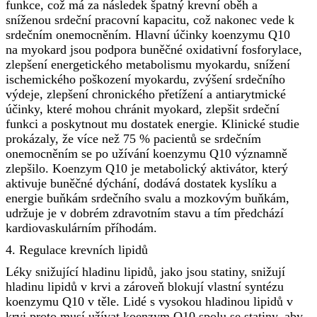
funkce, což má za následek špatný krevní oběh a
sníženou srdeční pracovní kapacitu, což nakonec vede k
srdečním onemocněním. Hlavní účinky koenzymu Q10
na myokard jsou podpora buněčné oxidativní fosforylace,
zlepšení energetického metabolismu myokardu, snížení
ischemického poškození myokardu, zvýšení srdečního
výdeje, zlepšení chronického přetížení a antiarytmické
účinky, které mohou chránit myokard, zlepšit srdeční
funkci a poskytnout mu dostatek energie. Klinické studie
prokázaly, že více než 75 % pacientů se srdečním
onemocněním se po užívání koenzymu Q10 významně
zlepšilo. Koenzym Q10 je metabolický aktivátor, který
aktivuje buněčné dýchání, dodává dostatek kyslíku a
energie buňkám srdečního svalu a mozkovým buňkám,
udržuje je v dobrém zdravotním stavu a tím předchází
kardiovaskulárním příhodám.
4. Regulace krevních lipidů
Léky snižující hladinu lipidů, jako jsou statiny, snižují
hladinu lipidů v krvi a zároveň blokují vlastní syntézu
koenzymu Q10 v těle. Lidé s vysokou hladinou lipidů v
krvi proto musí užívat koenzym Q10 spolu se statiny, aby