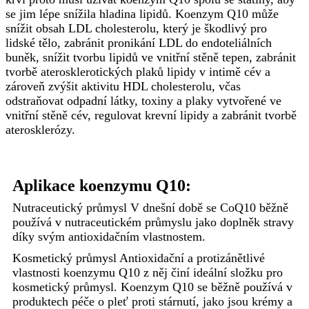
se jim lépe snížila hladina lipidů. Koenzym Q10 může
snížit obsah LDL cholesterolu, který je škodlivý pro
lidské tělo, zabránit pronikání LDL do endoteliálních
buněk, snížit tvorbu lipidů ve vnitřní stěně tepen, zabránit
tvorbě aterosklerotických plaků lipidy v intimě cév a
zároveň zvýšit aktivitu HDL cholesterolu, včas
odstraňovat odpadní látky, toxiny a plaky vytvořené ve
vnitřní stěně cév, regulovat krevní lipidy a zabránit tvorbě
aterosklerózy.
Aplikace koenzymu Q10:
Nutraceutický průmysl V dnešní době se CoQ10 běžně
používá v nutraceutickém průmyslu jako doplněk stravy
díky svým antioxidačním vlastnostem.
Kosmetický průmysl Antioxidační a protizánětlivé
vlastnosti koenzymu Q10 z něj činí ideální složku pro
kosmetický průmysl. Koenzym Q10 se běžně používá v
produktech péče o pleť proti stárnutí, jako jsou krémy a