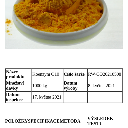
Certifikát analýzy
Název
Koenzym Q10
Číslo šarže
RW-CQ20210508
produktu
Množství
Datum
1000 kg
8. května 2021
dávky
výroby
Datum
17. května 2021
inspekce
VÝSLEDEK
POLOŽKY
SPECIFIKACE
METODA
TESTU