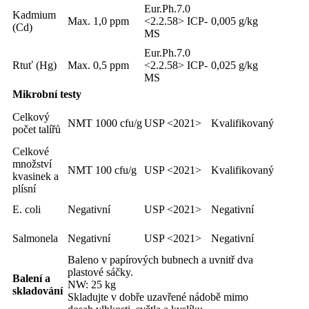
Eur.Ph.7.0
Kadmium
Max. 1,0 ppm
<2.2.58> ICP-
0,005 g/kg
(Cd)
MS
Eur.Ph.7.0
Rtuť (Hg)
Max. 0,5 ppm
<2.2.58> ICP-
0,025 g/kg
MS
Mikrobní testy
Celkový
NMT 1000 cfu/g
USP <2021>
Kvalifikovaný
počet talířů
Celkové
množství
NMT 100 cfu/g
USP <2021>
Kvalifikovaný
kvasinek a
plísní
E. coli
Negativní
USP <2021>
Negativní
Salmonela
Negativní
USP <2021>
Negativní
Baleno v papírových bubnech a uvnitř dva
plastové sáčky.
Balení a
NW: 25 kg
skladování
Skladujte v dobře uzavřené nádobě mimo