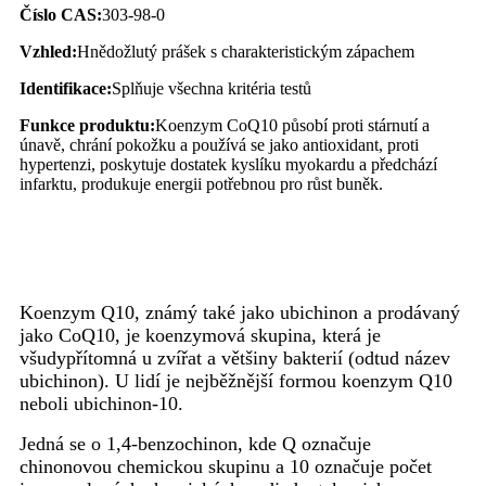
Číslo CAS:
303-98-0
Vzhled:
Hnědožlutý prášek s charakteristickým zápachem
Identifikace:
Splňuje všechna kritéria testů
Funkce produktu:
Koenzym CoQ10 působí proti stárnutí a
únavě, chrání pokožku a používá se jako antioxidant, proti
hypertenzi, poskytuje dostatek kyslíku myokardu a předchází
infarktu, produkuje energii potřebnou pro růst buněk.
Zavedení koenzymu Q10
Koenzym Q10, známý také jako ubichinon a prodávaný
jako CoQ10, je koenzymová skupina, která je
všudypřítomná u zvířat a většiny bakterií (odtud název
ubichinon). U lidí je nejběžnější formou koenzym Q10
neboli ubichinon-10.
Jedná se o 1,4-benzochinon, kde Q označuje
chinonovou chemickou skupinu a 10 označuje počet