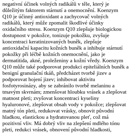
negativní účinek volných radikálů v těle, který je
důležitým faktorem stárnutí a onemocnění. Koenzym
Q10 je účinný antioxidant a zachycovač volných
radikálů, který může zpomalit škodlivé účinky
oxidačního stresu. Koenzym Q10 zlepšuje biologickou
dostupnost v pokožce, tonizuje pokožku, zvyšuje
koncentraci keratinizovaných buněk, zlepšuje
antioxidační kapacitu kožních buněk a inhibuje stárnutí
pokožky při léčbě kožních onemocnění, jako je
dermatitida, akné, proleženiny a kožní vředy. Koenzym
Q10 může také podporovat produkci epiteliálních buněk a
benigní granulační tkáň, předcházet tvorbě jizev a
podporovat hojení jizev; inhibovat aktivitu
fosfotyrosinázy, aby se zabránilo tvorbě melaninu a
tmavým skvrnám; zmenšovat hloubku vrásek a zlepšovat
matnost pleti; zvyšovat koncentraci kyseliny
hyaluronové, zlepšovat obsah vody v pokožce; zlepšovat
matný tón pleti, redukovat vrásky, obnovit původní
hladkou, elastickou a hydratovanou pleť, což má
pozitivní vliv. Má dobrý vliv na zlepšení mdlého tónu
pleti, redukci vrásek, obnovení původní hladkosti,