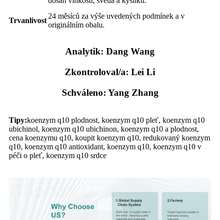
dosah vlhkosti, světla a kyslíku.
24 měsíců za výše uvedených podmínek a v
Trvanlivost
originálním obalu.
Analytik: Dang Wang
Zkontroloval/a: Lei Li
Schváleno: Yang Zhang
Tipy:
koenzym q10 plodnost, koenzym q10 pleť, koenzym q10
ubichinol, koenzym q10 ubichinon, koenzym q10 a plodnost,
cena koenzymu q10, koupit koenzym q10, redukovaný koenzym
q10, koenzym q10 antioxidant, koenzym q10, koenzym q10 v
péči o pleť, koenzym q10 srdce