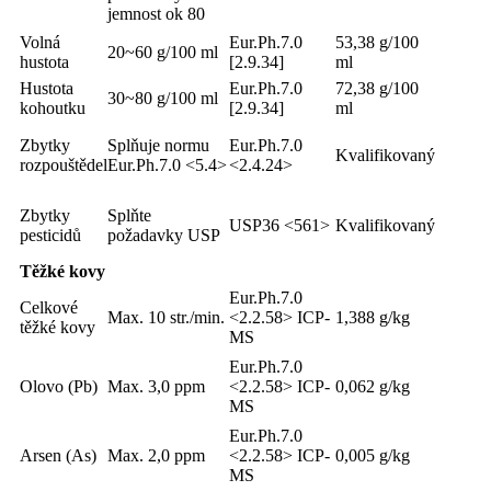
jemnost ok 80
Volná
Eur.Ph.7.0
53,38 g/100
20~60 g/100 ml
hustota
[2.9.34]
ml
Hustota
Eur.Ph.7.0
72,38 g/100
30~80 g/100 ml
kohoutku
[2.9.34]
ml
Zbytky
Splňuje normu
Eur.Ph.7.0
Kvalifikovaný
rozpouštědel
Eur.Ph.7.0 <5.4>
<2.4.24>
Zbytky
Splňte
USP36 <561>
Kvalifikovaný
pesticidů
požadavky USP
Těžké kovy
Eur.Ph.7.0
Celkové
Max. 10 str./min.
<2.2.58> ICP-
1,388 g/kg
těžké kovy
MS
Eur.Ph.7.0
Olovo (Pb)
Max. 3,0 ppm
<2.2.58> ICP-
0,062 g/kg
MS
Eur.Ph.7.0
Arsen (As)
Max. 2,0 ppm
<2.2.58> ICP-
0,005 g/kg
MS