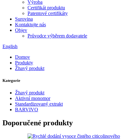
Výroba
Certifikát produktu
Patentové certifikáty
Surovina
Kontaktujte nás
Objev
Průvodce výběrem dodavatele
English
Domov
Produkty
Žhavý produkt
Kategorie
Žhavý produkt
Aktivní monomor
Standardizovaný extrakt
BARVIVO
Doporučené produkty